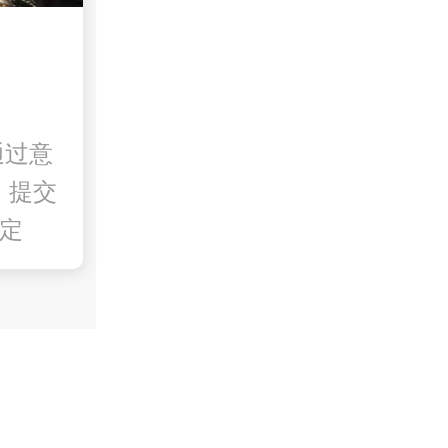
通过意
，提交
来定