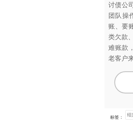
讨债公
团队操
账、要
类欠款、
难账款
老客户
绍
标签：