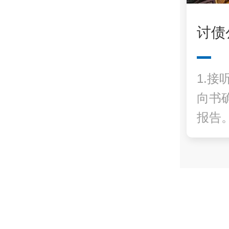
讨债
1.接
向书
报告