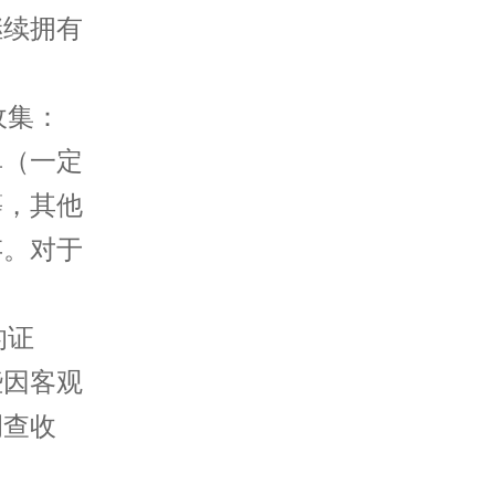
继续拥有
收集：
单（一定
等，其他
存。对于
的证
些因客观
调查收