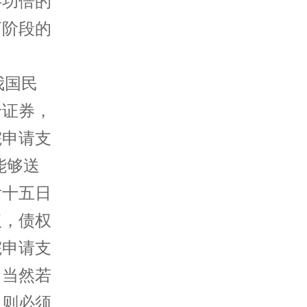
半功倍的
商阶段的
。
我国民
价证券，
院申请支
能够送
后十五日
议，债权
院申请支
。当然若
，则必须