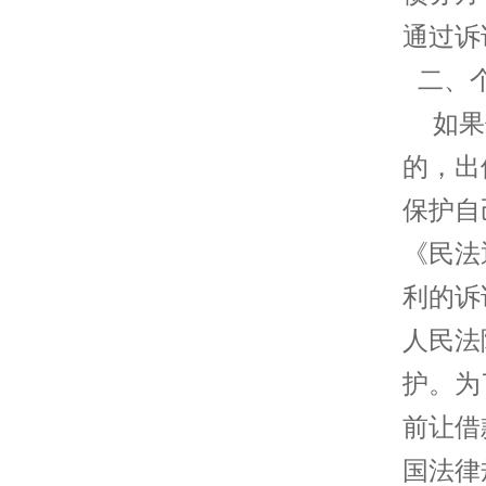
通过诉
二、个
如果借
的，出
保护自
《民法
利的诉
人民法
护。为
前让借
国法律