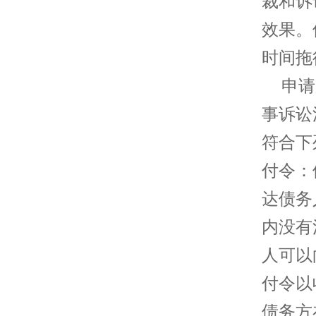
裁和诉
效果。
时间拖
申请支
事诉讼
符合下
付令：
达债务
内没有
人可以
付令以
债务方