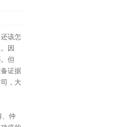
不还该怎
义。因
还。但
准备证据
官司，大
解、仲