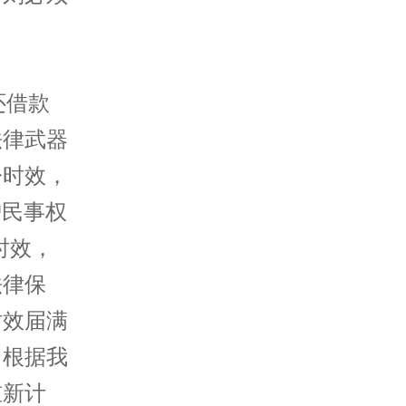
还借款
法律武器
讼时效，
护民事权
时效，
法律保
时效届满
。根据我
重新计