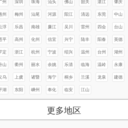
广州
深圳
珠海
汕头
佛山
韶关
湛江
肇庆
惠州
梅州
汕尾
河源
阳江
清远
东莞
中山
云浮
乐昌
南雄
廉江
吴川
雷州
四会
台山
恩平
高州
化州
信宜
兴宁
陆丰
阳春
英德
罗定
浙江
杭州
宁波
绍兴
温州
台州
湖州
舟山
衢州
丽水
余姚
乐清
临海
温岭
永康
义乌
上虞
诸暨
海宁
桐乡
兰溪
龙泉
建德
平湖
东阳
嵊州
奉化
临安
江山
更多地区