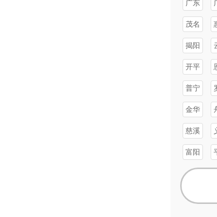
广东
茂名
揭阳
开平
普宁
金华
慈溪
富阳