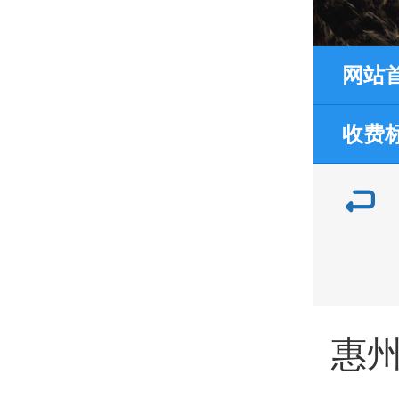
网站
收费
惠