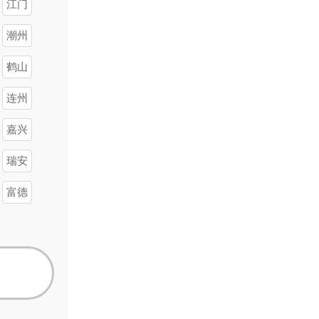
江门
潮州
鹤山
连州
嘉兴
瑞安
富德