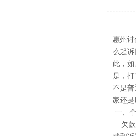
惠州
讨
么起诉
此，如
是，打
不是普
家还是
一、个
欠款纠