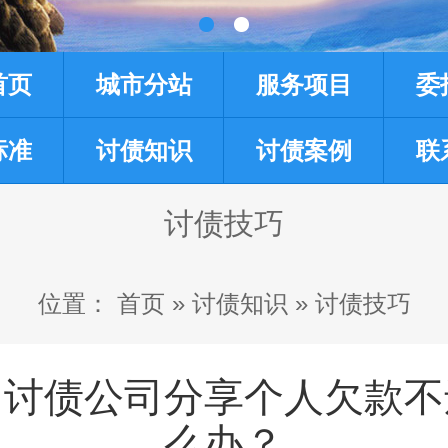
首页
城市分站
服务项目
委
标准
讨债知识
讨债案例
联
讨债技巧
位置：
首页
»
讨债知识
»
讨债技巧
州讨债公司分享个人欠款不
么办？