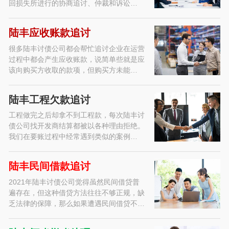
回损失所进行的协商追讨、仲裁和诉讼…
陆丰应收账款追讨
很多陆丰讨债公司都会帮忙追讨企业在运营
过程中都会产生应收账款，说简单些就是应
该向购买方收取的款项，但购买方未能…
陆丰工程欠款追讨
工程做完之后却拿不到工程款，每次陆丰讨
债公司找开发商结算都被以各种理由拒绝。
我们在要账过程中经常遇到类似的案例…
陆丰民间借款追讨
2021年陆丰讨债公司觉得虽然民间借贷普
遍存在，但这种借贷方法往往不够正规，缺
乏法律的保障，那么如果遭遇民间借贷不…