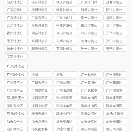
债公司
司
债公司
债公司
债公司
韶关讨债公
湛江讨债公
肇庆讨债公
广东江门讨
茂名讨债公
司
司
司
债公司
司
广东惠州讨
梅州讨债公
汕尾讨债公
河源讨债公
阳江讨债公
债公司
司
司
司
司
广东清远讨
广东东莞讨
广东中山讨
潮州讨债公
揭阳讨债公
债公司
债公司
债公司
司
司
云浮讨债公
乐昌讨债公
南雄讨债公
廉江讨债公
吴川讨债公
司
司
司
司
司
雷州讨债公
四会讨债公
台山讨债公
鹤山讨债公
开平讨债公
司
司
司
司
司
恩平讨债公
高州讨债公
化州讨债公
信宜讨债公
兴宁讨债公
司
司
司
司
司
陆丰讨债公
阳春讨债公
英德讨债公
连州讨债公
普宁讨债公
司
司
司
司
司
罗定讨债公
司
广东讨债公
司
广州讨债公
增城
从化
广州越秀区
广州海珠区
司
讨债公司
讨债公司
广州荔湾区
广州天河区
广州白云区
广州黄埔区
广州花都区
讨债公司
讨债公司
讨债公司
讨债公司
讨债公司
广州番禺区
广州萝岗区
广州南沙区
广州从化市
广州增城市
讨债公司
讨债公司
讨债公司
讨债公司
讨债公司
深圳要债公
深圳福田区
深圳罗湖区
深圳南山区
深圳盐田区
司
要债公司
要债公司
要债公司
要债公司
深圳宝安区
深圳龙岗区
深圳龙华区
深圳坪山区
深圳光明区
要债公司
要债公司
要债公司
要债公司
要债公司
珠海讨债公
汕头讨债公
珠海香洲区
珠海斗门区
珠海金湾区
司
司
讨债公司
讨债公司
讨债公司
汕头金平区
汕头龙湖区
汕头澄海区
汕头濠江区
汕头潮阳区
讨债公司
讨债公司
讨债公司
讨债公司
讨债公司
佛山讨债公
汕头潮南区
汕头南澳县
佛山禅城区
佛山南海区