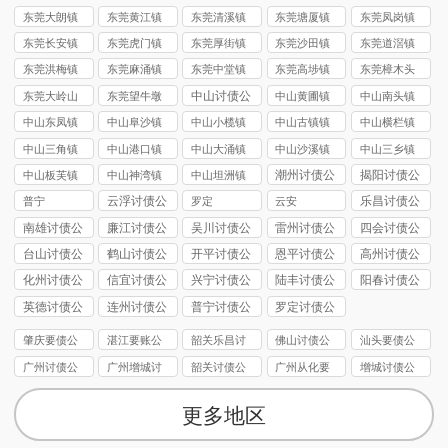
讨债公司
讨债公司
讨债公司
讨债公司
讨债公司
东莞大朗镇
东莞黄江镇
东莞清溪镇
东莞塘厦镇
东莞凤岗镇
讨债公司
讨债公司
讨债公司
讨债公司
讨债公司
东莞长安镇
东莞虎门镇
东莞厚街镇
东莞沙田镇
东莞道滘镇
讨债公司
讨债公司
讨债公司
讨债公司
讨债公司
东莞洪梅镇
东莞麻涌镇
东莞中堂镇
东莞高埗镇
东莞樟木头
讨债公司
讨债公司
讨债公司
讨债公司
镇讨债公司
中山讨债公
东莞大岭山
东莞望牛墩
中山黄圃镇
中山南头镇
司
镇讨债公司
镇讨债公司
讨债公司
讨债公司
中山东凤镇
中山阜沙镇
中山小榄镇
中山古镇镇
中山横栏镇
讨债公司
讨债公司
讨债公司
讨债公司
讨债公司
中山三角镇
中山港口镇
中山大涌镇
中山沙溪镇
中山三乡镇
讨债公司
讨债公司
讨债公司
讨债公司
讨债公司
潮州讨债公
揭阳讨债公
中山板芙镇
中山神湾镇
中山坦洲镇
司
司
讨债公司
讨债公司
讨债公司
云浮讨债公
乐昌讨债公
普宁
罗定
云安
司
司
南雄讨债公
廉江讨债公
吴川讨债公
雷州讨债公
四会讨债公
司
司
司
司
司
台山讨债公
鹤山讨债公
开平讨债公
恩平讨债公
高州讨债公
司
司
司
司
司
化州讨债公
信宜讨债公
兴宁讨债公
陆丰讨债公
阳春讨债公
司
司
司
司
司
英德讨债公
连州讨债公
普宁讨债公
罗定讨债公
司
司
司
司
肇庆要债公
湛江要账公
韶关乐昌讨
佛山讨债公
汕头要债公
司
司
债公司
司
司
广州讨债公
广州增城讨
韶关讨债公
广州从化要
增城讨债公
司
债公司
司
债公司
司
更多地区