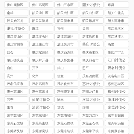
司
讨债公司
讨债公司
讨债公司
讨债公司
韶关讨债公
佛山顺德区
佛山高明区
佛山三水区
乐昌
司
讨债公司
讨债公司
讨债公司
南雄
韶关浈江区
韶关武江区
韶关曲江区
韶关仁化县
讨债公司
讨债公司
讨债公司
讨债公司
韶关始兴县
韶关翁源县
韶关新丰县
韶关乐昌市
韶关南雄市
讨债公司
讨债公司
讨债公司
讨债公司
讨债公司
湛江讨债公
廉江
雷州
吴川
湛江赤坎区
司
讨债公司
湛江霞山区
湛江坡头区
湛江麻章区
湛江徐闻县
湛江遂溪县
讨债公司
讨债公司
讨债公司
讨债公司
讨债公司
肇庆讨债公
湛江雷州市
湛江廉江市
湛江吴川市
高要
司
讨债公司
讨债公司
讨债公司
四会
肇庆端州区
肇庆鼎湖区
肇庆高要区
肇庆广宁县
讨债公司
讨债公司
讨债公司
讨债公司
江门讨债公
肇庆德庆县
肇庆封开县
肇庆怀集县
肇庆四会市
司
讨债公司
讨债公司
讨债公司
讨债公司
茂名讨债公
台山
开平
鹤山
恩平
司
高州
化州
信宜
茂名茂南区
茂名电白区
讨债公司
讨债公司
惠州讨债公
茂名信宜市
茂名高州市
茂名化州市
惠州惠城区
司
讨债公司
讨债公司
讨债公司
讨债公司
梅州讨债公
惠州惠阳区
惠州惠东县
惠州博罗县
惠州龙门县
司
讨债公司
讨债公司
讨债公司
讨债公司
汕尾讨债公
河源讨债公
阳江讨债公
兴宁
陆丰
司
司
司
清远讨债公
东莞讨债公
阳春
英德
连州
司
司
东莞莞城区
东莞东城区
东莞南城区
东莞万江区
东莞石碣镇
讨债公司
讨债公司
讨债公司
讨债公司
讨债公司
东莞石龙镇
东莞茶山镇
东莞石排镇
东莞企石镇
东莞横沥镇
讨债公司
讨债公司
讨债公司
讨债公司
讨债公司
东莞桥头镇
东莞谢岗镇
东莞东坑镇
东莞常平镇
东莞寮步镇