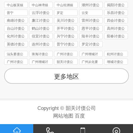
讨债公司
讨债公司
讨债公司
讨债公司
讨债公司
潮州讨债公
揭阳讨债公
中山板芙镇
中山神湾镇
中山坦洲镇
司
司
讨债公司
讨债公司
讨债公司
云浮讨债公
乐昌讨债公
普宁
罗定
云安
司
司
南雄讨债公
廉江讨债公
吴川讨债公
雷州讨债公
四会讨债公
司
司
司
司
司
台山讨债公
鹤山讨债公
开平讨债公
恩平讨债公
高州讨债公
司
司
司
司
司
化州讨债公
信宜讨债公
兴宁讨债公
陆丰讨债公
阳春讨债公
司
司
司
司
司
英德讨债公
连州讨债公
普宁讨债公
罗定讨债公
司
司
司
司
汕头要债公
珠海讨债公
广州讨债公
广州增城讨
杭州讨债公
司
司
司
债公司
司
广州讨债公
广州增城讨
韶关讨债公
广州从化要
增城讨债公
司
债公司
司
债公司
司
更多地区
Copyright © 韶关讨债公司
网站地图
百度