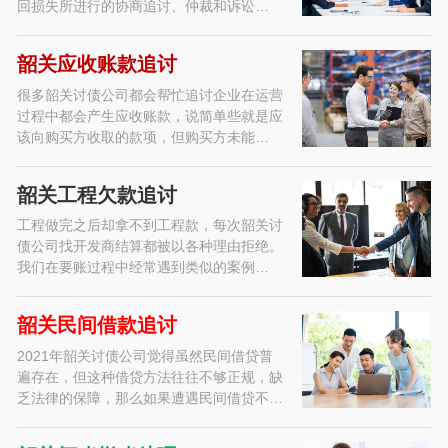
回损失所进行的协商追讨、仲裁和诉讼…
韶关应收账款追讨
很多韶关讨债公司都会帮忙追讨企业在运营
过程中都会产生应收账款，说简单些就是应
该向购买方收取的款项，但购买方未能…
韶关工程欠款追讨
工程做完之后却拿不到工程款，每次韶关讨
债公司找开发商结算都被以各种理由拒绝。
我们在要账过程中经常遇到类似的案例…
韶关民间借款追讨
2021年韶关讨债公司觉得虽然民间借贷普
遍存在，但这种借贷方法往往不够正规，缺
乏法律的保障，那么如果遭遇民间借贷不…