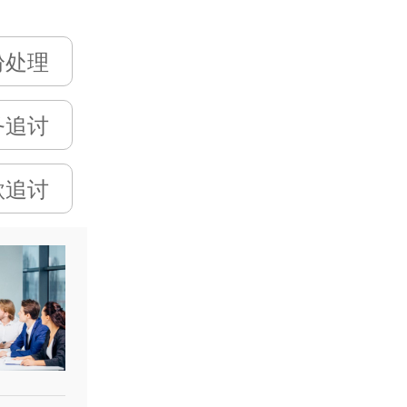
纷处理
务追讨
款追讨