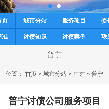
首页
城市分站
服务项目
委
标准
讨债知识
讨债案例
联
普宁
位置：
首页
»
城市分站
»
广东
»
普宁
普宁讨债公司服务项目