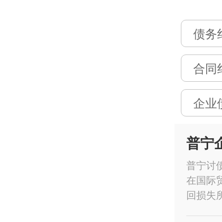
债务
合同
企业
普宁
普宁讨
在国际
回损失