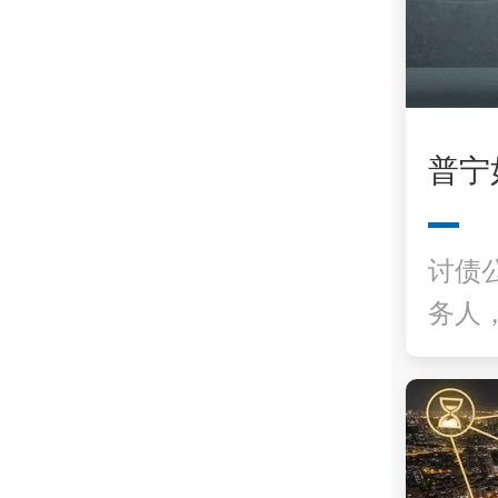
普宁
讨债
务人