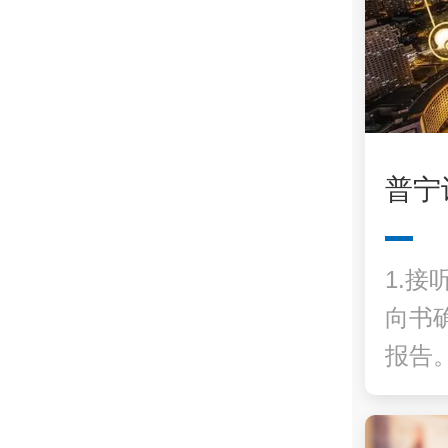
普宁
1.接
向书
报告