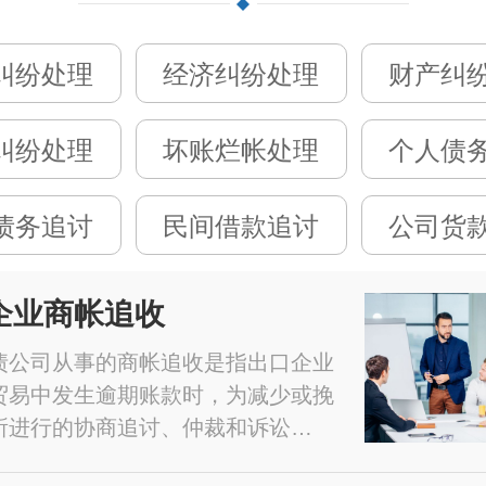
纠纷处理
经济纠纷处理
财产纠
纠纷处理
坏账烂帐处理
个人债
债务追讨
民间借款追讨
公司货
企业商帐追收
债公司从事的商帐追收是指出口企业
贸易中发生逾期账款时，为减少或挽
所进行的协商追讨、仲裁和诉讼…