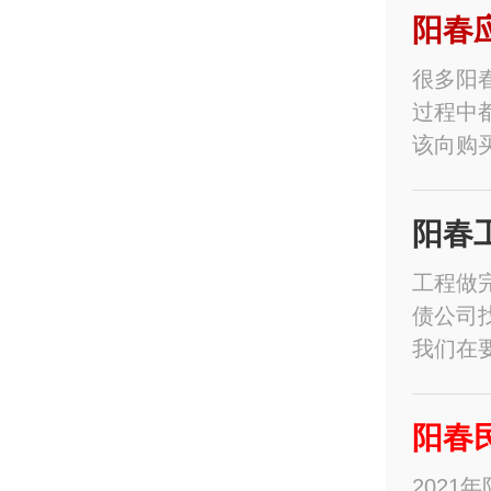
阳春
很多阳
过程中
该向购
阳春
工程做
债公司
我们在
阳春
202