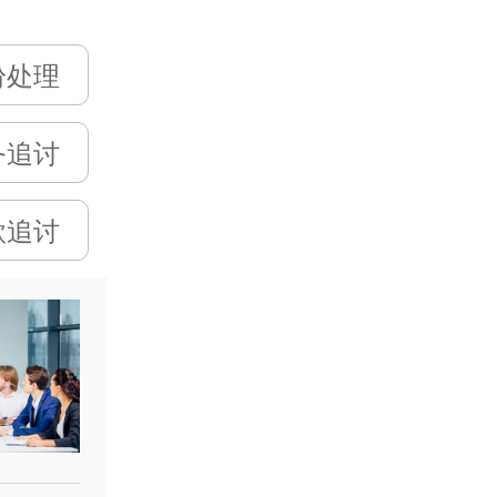
纷处理
务追讨
款追讨