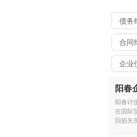
债务
合同
企业
阳春
阳春讨
在国际
回损失