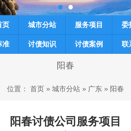
首页
城市分站
服务项目
委
标准
讨债知识
讨债案例
联
阳春
位置：
首页
»
城市分站
»
广东
»
阳春
阳春讨债公司服务项目