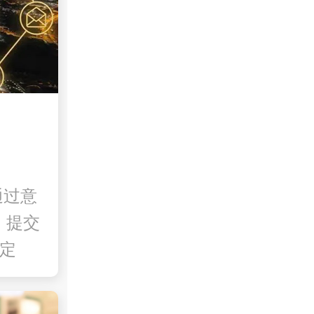
通过意
，提交
来定