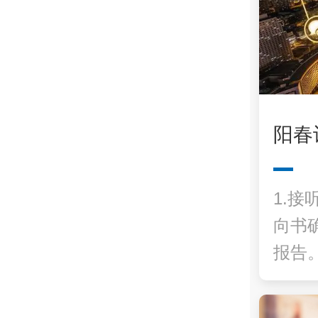
阳春
1.接
向书
报告