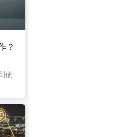
作？
到债