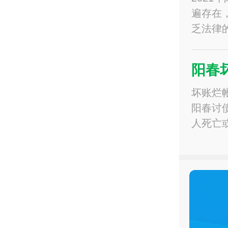
遍存在
乏法律
阳春
坏账烂
阳春讨
人死亡