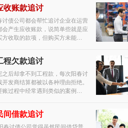
应收账款追讨
春讨债公司都会帮忙追讨企业在运营
都会产生应收账款，说简单些就是应
买方收取的款项，但购买方未能…
工程欠款追讨
完之后却拿不到工程款，每次阳春讨
找开发商结算都被以各种理由拒绝。
要账过程中经常遇到类似的案例…
民间借款追讨
1年阳春讨债公司觉得虽然民间借贷普