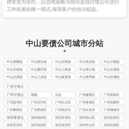
律背景为依托，以思维策略为指导是我讨债公司进行
工作拓展的唯一模式,保障客户的合法权益。
中山要债公司城市分站
中山黄圃镇
中山南头镇
中山东凤镇
中山阜沙镇
中山小榄镇
讨债公司
讨债公司
讨债公司
讨债公司
讨债公司
中山古镇镇
中山横栏镇
中山三角镇
中山港口镇
中山大涌镇
讨债公司
讨债公司
讨债公司
讨债公司
讨债公司
中山沙溪镇
中山三乡镇
中山板芙镇
中山神湾镇
中山坦洲镇
讨债公司
讨债公司
讨债公司
讨债公司
讨债公司
广东讨债公
司
广州讨债公
增城
从化
广州越秀区
广州海珠区
司
讨债公司
讨债公司
广州荔湾区
广州天河区
广州白云区
广州黄埔区
广州花都区
讨债公司
讨债公司
讨债公司
讨债公司
讨债公司
广州番禺区
广州萝岗区
广州南沙区
广州从化市
广州增城市
讨债公司
讨债公司
讨债公司
讨债公司
讨债公司
深圳要债公
深圳福田区
深圳罗湖区
深圳南山区
深圳盐田区
司
要债公司
要债公司
要债公司
要债公司
深圳宝安区
深圳龙岗区
深圳龙华区
深圳坪山区
深圳光明区