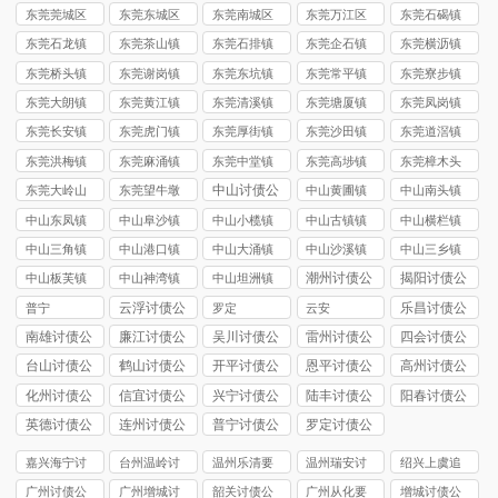
司
司
东莞莞城区
东莞东城区
东莞南城区
东莞万江区
东莞石碣镇
讨债公司
讨债公司
讨债公司
讨债公司
讨债公司
东莞石龙镇
东莞茶山镇
东莞石排镇
东莞企石镇
东莞横沥镇
讨债公司
讨债公司
讨债公司
讨债公司
讨债公司
东莞桥头镇
东莞谢岗镇
东莞东坑镇
东莞常平镇
东莞寮步镇
讨债公司
讨债公司
讨债公司
讨债公司
讨债公司
东莞大朗镇
东莞黄江镇
东莞清溪镇
东莞塘厦镇
东莞凤岗镇
讨债公司
讨债公司
讨债公司
讨债公司
讨债公司
东莞长安镇
东莞虎门镇
东莞厚街镇
东莞沙田镇
东莞道滘镇
讨债公司
讨债公司
讨债公司
讨债公司
讨债公司
东莞洪梅镇
东莞麻涌镇
东莞中堂镇
东莞高埗镇
东莞樟木头
讨债公司
讨债公司
讨债公司
讨债公司
镇讨债公司
中山讨债公
东莞大岭山
东莞望牛墩
中山黄圃镇
中山南头镇
司
镇讨债公司
镇讨债公司
讨债公司
讨债公司
中山东凤镇
中山阜沙镇
中山小榄镇
中山古镇镇
中山横栏镇
讨债公司
讨债公司
讨债公司
讨债公司
讨债公司
中山三角镇
中山港口镇
中山大涌镇
中山沙溪镇
中山三乡镇
讨债公司
讨债公司
讨债公司
讨债公司
讨债公司
潮州讨债公
揭阳讨债公
中山板芙镇
中山神湾镇
中山坦洲镇
司
司
讨债公司
讨债公司
讨债公司
云浮讨债公
乐昌讨债公
普宁
罗定
云安
司
司
南雄讨债公
廉江讨债公
吴川讨债公
雷州讨债公
四会讨债公
司
司
司
司
司
台山讨债公
鹤山讨债公
开平讨债公
恩平讨债公
高州讨债公
司
司
司
司
司
化州讨债公
信宜讨债公
兴宁讨债公
陆丰讨债公
阳春讨债公
司
司
司
司
司
英德讨债公
连州讨债公
普宁讨债公
罗定讨债公
司
司
司
司
嘉兴海宁讨
台州温岭讨
温州乐清要
温州瑞安讨
绍兴上虞追
债要账
债公司
债公司
债公司
债公司
广州讨债公
广州增城讨
韶关讨债公
广州从化要
增城讨债公