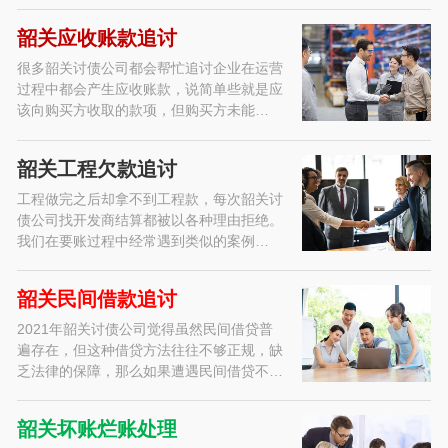
韶关应收账款追讨
很多韶关讨债公司都会帮忙追讨企业在运营
过程中都会产生应收账款，说简单些就是应
该向购买方收取的款项，但购买方未能…
韶关工程欠款追讨
工程做完之后却拿不到工程款，每次韶关讨
债公司找开发商结算都被以各种理由拒绝。
我们在要账过程中经常遇到类似的案例…
韶关民间借款追讨
2021年韶关讨债公司觉得虽然民间借贷普
遍存在，但这种借贷方法往往不够正规，缺
乏法律的保障，那么如果遭遇民间借贷不…
韶关坏账烂账处理