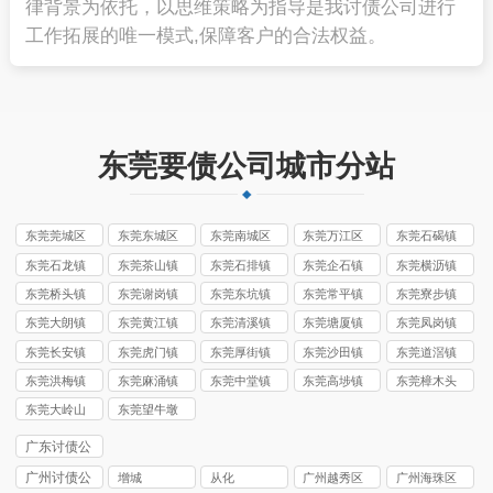
律背景为依托，以思维策略为指导是我讨债公司进行
工作拓展的唯一模式,保障客户的合法权益。
东莞要债公司城市分站
东莞莞城区
东莞东城区
东莞南城区
东莞万江区
东莞石碣镇
讨债公司
讨债公司
讨债公司
讨债公司
讨债公司
东莞石龙镇
东莞茶山镇
东莞石排镇
东莞企石镇
东莞横沥镇
讨债公司
讨债公司
讨债公司
讨债公司
讨债公司
东莞桥头镇
东莞谢岗镇
东莞东坑镇
东莞常平镇
东莞寮步镇
讨债公司
讨债公司
讨债公司
讨债公司
讨债公司
东莞大朗镇
东莞黄江镇
东莞清溪镇
东莞塘厦镇
东莞凤岗镇
讨债公司
讨债公司
讨债公司
讨债公司
讨债公司
东莞长安镇
东莞虎门镇
东莞厚街镇
东莞沙田镇
东莞道滘镇
讨债公司
讨债公司
讨债公司
讨债公司
讨债公司
东莞洪梅镇
东莞麻涌镇
东莞中堂镇
东莞高埗镇
东莞樟木头
讨债公司
讨债公司
讨债公司
讨债公司
镇讨债公司
东莞大岭山
东莞望牛墩
镇讨债公司
镇讨债公司
广东讨债公
司
广州讨债公
增城
从化
广州越秀区
广州海珠区