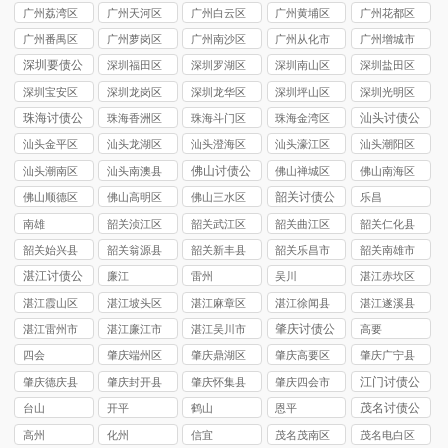
司
讨债公司
讨债公司
广州荔湾区
广州天河区
广州白云区
广州黄埔区
广州花都区
讨债公司
讨债公司
讨债公司
讨债公司
讨债公司
广州番禺区
广州萝岗区
广州南沙区
广州从化市
广州增城市
讨债公司
讨债公司
讨债公司
讨债公司
讨债公司
深圳要债公
深圳福田区
深圳罗湖区
深圳南山区
深圳盐田区
司
要债公司
要债公司
要债公司
要债公司
深圳宝安区
深圳龙岗区
深圳龙华区
深圳坪山区
深圳光明区
要债公司
要债公司
要债公司
要债公司
要债公司
珠海讨债公
汕头讨债公
珠海香洲区
珠海斗门区
珠海金湾区
司
司
讨债公司
讨债公司
讨债公司
汕头金平区
汕头龙湖区
汕头澄海区
汕头濠江区
汕头潮阳区
讨债公司
讨债公司
讨债公司
讨债公司
讨债公司
佛山讨债公
汕头潮南区
汕头南澳县
佛山禅城区
佛山南海区
司
讨债公司
讨债公司
讨债公司
讨债公司
韶关讨债公
佛山顺德区
佛山高明区
佛山三水区
乐昌
司
讨债公司
讨债公司
讨债公司
南雄
韶关浈江区
韶关武江区
韶关曲江区
韶关仁化县
讨债公司
讨债公司
讨债公司
讨债公司
韶关始兴县
韶关翁源县
韶关新丰县
韶关乐昌市
韶关南雄市
讨债公司
讨债公司
讨债公司
讨债公司
讨债公司
湛江讨债公
廉江
雷州
吴川
湛江赤坎区
司
讨债公司
湛江霞山区
湛江坡头区
湛江麻章区
湛江徐闻县
湛江遂溪县
讨债公司
讨债公司
讨债公司
讨债公司
讨债公司
肇庆讨债公
湛江雷州市
湛江廉江市
湛江吴川市
高要
司
讨债公司
讨债公司
讨债公司
四会
肇庆端州区
肇庆鼎湖区
肇庆高要区
肇庆广宁县
讨债公司
讨债公司
讨债公司
讨债公司
江门讨债公
肇庆德庆县
肇庆封开县
肇庆怀集县
肇庆四会市
司
讨债公司
讨债公司
讨债公司
讨债公司
茂名讨债公
台山
开平
鹤山
恩平
司
高州
化州
信宜
茂名茂南区
茂名电白区