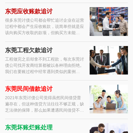
东莞应收账款追讨
很多东莞讨债公司都会帮忙追讨企业在运营
过程中都会产生应收账款，说简单些就是应
该向购买方收取的款项，但购买方未能…
东莞工程欠款追讨
工程做完之后却拿不到工程款，每次东莞讨
债公司找开发商结算都被以各种理由拒绝。
我们在要账过程中经常遇到类似的案例…
东莞民间借款追讨
2021年东莞讨债公司觉得虽然民间借贷普
遍存在，但这种借贷方法往往不够正规，缺
乏法律的保障，那么如果遭遇民间借贷不…
东莞坏账烂账处理