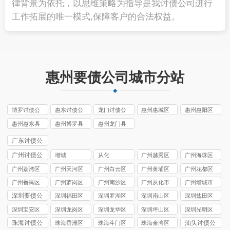
律背景为依托，以思维策略为指导是我讨债公司进行
工作拓展的唯一模式,保障客户的合法权益。
惠州要债公司城市分站
博罗讨债公
惠东讨债公
龙门讨债公
惠州惠城区
惠州惠阳区
司
司
司
讨债公司
讨债公司
惠州惠东县
惠州博罗县
惠州龙门县
讨债公司
讨债公司
讨债公司
广东讨债公
司
广州讨债公
增城
从化
广州越秀区
广州海珠区
司
讨债公司
讨债公司
广州荔湾区
广州天河区
广州白云区
广州黄埔区
广州花都区
讨债公司
讨债公司
讨债公司
讨债公司
讨债公司
广州番禺区
广州萝岗区
广州南沙区
广州从化市
广州增城市
讨债公司
讨债公司
讨债公司
讨债公司
讨债公司
深圳要债公
深圳福田区
深圳罗湖区
深圳南山区
深圳盐田区
司
要债公司
要债公司
要债公司
要债公司
深圳宝安区
深圳龙岗区
深圳龙华区
深圳坪山区
深圳光明区
要债公司
要债公司
要债公司
要债公司
要债公司
珠海讨债公
汕头讨债公
珠海香洲区
珠海斗门区
珠海金湾区