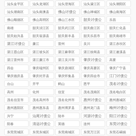
司
司
讨债公司
讨债公司
讨债公司
汕头金平区
汕头龙湖区
汕头澄海区
汕头濠江区
汕头潮阳区
讨债公司
讨债公司
讨债公司
讨债公司
讨债公司
佛山讨债公
汕头潮南区
汕头南澳县
佛山禅城区
佛山南海区
司
讨债公司
讨债公司
讨债公司
讨债公司
韶关讨债公
佛山顺德区
佛山高明区
佛山三水区
乐昌
司
讨债公司
讨债公司
讨债公司
南雄
韶关浈江区
韶关武江区
韶关曲江区
韶关仁化县
讨债公司
讨债公司
讨债公司
讨债公司
韶关始兴县
韶关翁源县
韶关新丰县
韶关乐昌市
韶关南雄市
讨债公司
讨债公司
讨债公司
讨债公司
讨债公司
湛江讨债公
廉江
雷州
吴川
湛江赤坎区
司
讨债公司
湛江霞山区
湛江坡头区
湛江麻章区
湛江徐闻县
湛江遂溪县
讨债公司
讨债公司
讨债公司
讨债公司
讨债公司
肇庆讨债公
湛江雷州市
湛江廉江市
湛江吴川市
高要
司
讨债公司
讨债公司
讨债公司
四会
肇庆端州区
肇庆鼎湖区
肇庆高要区
肇庆广宁县
讨债公司
讨债公司
讨债公司
讨债公司
江门讨债公
肇庆德庆县
肇庆封开县
肇庆怀集县
肇庆四会市
司
讨债公司
讨债公司
讨债公司
讨债公司
茂名讨债公
台山
开平
鹤山
恩平
司
高州
化州
信宜
茂名茂南区
茂名电白区
讨债公司
讨债公司
惠州讨债公
茂名信宜市
茂名高州市
茂名化州市
惠州惠城区
司
讨债公司
讨债公司
讨债公司
讨债公司
梅州讨债公
惠州惠阳区
惠州惠东县
惠州博罗县
惠州龙门县
司
讨债公司
讨债公司
讨债公司
讨债公司
汕尾讨债公
河源讨债公
阳江讨债公
兴宁
陆丰
司
司
司
清远讨债公
东莞讨债公
阳春
英德
连州
司
司
东莞莞城区
东莞东城区
东莞南城区
东莞万江区
东莞石碣镇