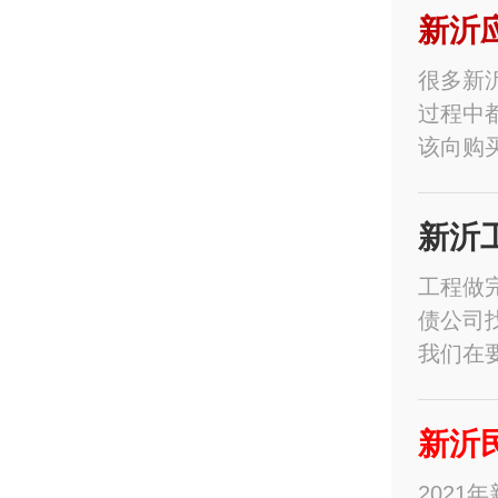
新沂
很多新
过程中
该向购
新沂
工程做
债公司
我们在
新沂
202