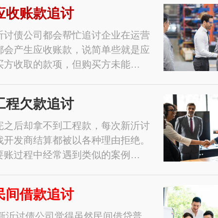
应收账款追讨
沂讨债公司都会帮忙追讨企业在运营
都会产生应收账款，说简单些就是应
买方收取的款项，但购买方未能…
工程欠款追讨
完之后却拿不到工程款，每次新沂讨
找开发商结算都被以各种理由拒绝。
要账过程中经常遇到类似的案例…
民间借款追讨
1年新沂讨债公司觉得虽然民间借贷普