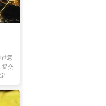
通过意
，提交
来定