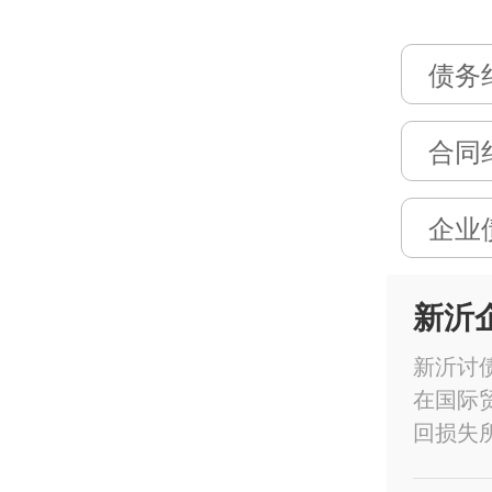
债务
合同
企业
新沂
新沂讨
在国际
回损失