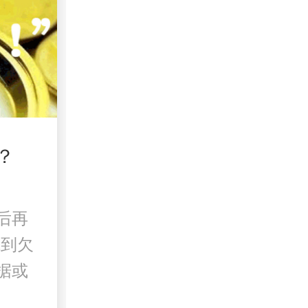
？
后再
找到欠
据或