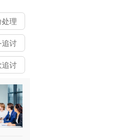
纷处理
务追讨
款追讨