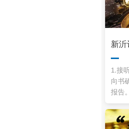
新沂
1.接
向书
报告