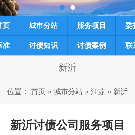
首页
城市分站
服务项目
委
标准
讨债知识
讨债案例
联
新沂
位置：
首页
»
城市分站
»
江苏
»
新沂
新沂讨债公司服务项目