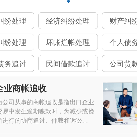
纠纷处理
经济纠纷处理
财产纠
纠纷处理
坏账烂帐处理
个人债
债务追讨
民间借款追讨
公司货
企业商帐追收
债公司从事的商帐追收是指出口企业
贸易中发生逾期账款时，为减少或挽
所进行的协商追讨、仲裁和诉讼…