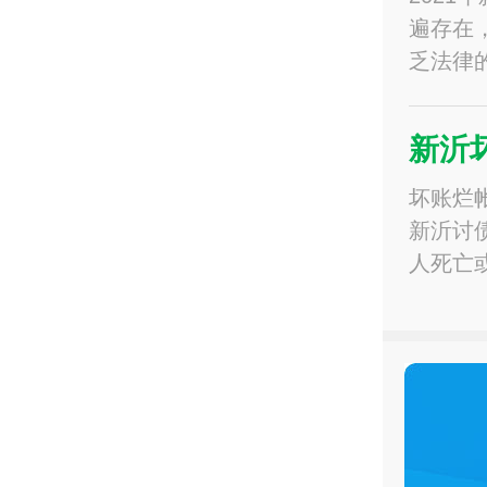
遍存在
乏法律
新沂
坏账烂
新沂讨
人死亡