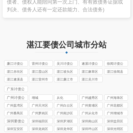
债者、债权人能陪同第一次上门、有有效债务证据或
判决、债务人还有一定还款能力、合法债务)
湛江要债公司城市分站
廉江讨债公
雷州讨债公
吴川讨债公
遂溪讨债公
徐闻讨债公
司
司
司
司
司
湛江赤坎区
湛江霞山区
湛江坡头区
湛江麻章区
湛江徐闻县
讨债公司
讨债公司
讨债公司
讨债公司
讨债公司
湛江遂溪县
湛江雷州市
湛江廉江市
湛江吴川市
讨债公司
讨债公司
讨债公司
讨债公司
广东讨债公
司
广州讨债公
增城
从化
广州越秀区
广州海珠区
司
讨债公司
讨债公司
广州荔湾区
广州天河区
广州白云区
广州黄埔区
广州花都区
讨债公司
讨债公司
讨债公司
讨债公司
讨债公司
广州番禺区
广州萝岗区
广州南沙区
广州从化市
广州增城市
讨债公司
讨债公司
讨债公司
讨债公司
讨债公司
深圳要债公
深圳福田区
深圳罗湖区
深圳南山区
深圳盐田区
司
要债公司
要债公司
要债公司
要债公司
深圳宝安区
深圳龙岗区
深圳龙华区
深圳坪山区
深圳光明区