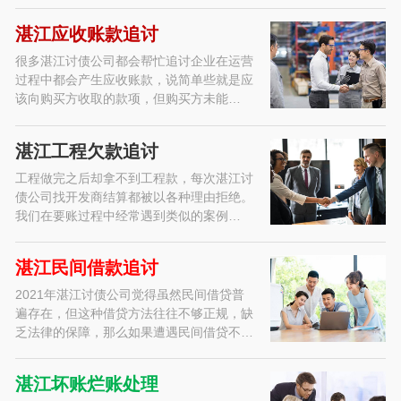
湛江应收账款追讨
很多湛江讨债公司都会帮忙追讨企业在运营
过程中都会产生应收账款，说简单些就是应
该向购买方收取的款项，但购买方未能…
湛江工程欠款追讨
工程做完之后却拿不到工程款，每次湛江讨
债公司找开发商结算都被以各种理由拒绝。
我们在要账过程中经常遇到类似的案例…
湛江民间借款追讨
2021年湛江讨债公司觉得虽然民间借贷普
遍存在，但这种借贷方法往往不够正规，缺
乏法律的保障，那么如果遭遇民间借贷不…
湛江坏账烂账处理