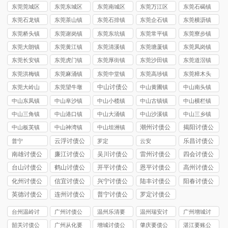
司
司
东莞莞城区
东莞东城区
东莞南城区
东莞万江区
东莞石碣镇
讨债公司
讨债公司
讨债公司
讨债公司
讨债公司
东莞石龙镇
东莞茶山镇
东莞石排镇
东莞企石镇
东莞横沥镇
讨债公司
讨债公司
讨债公司
讨债公司
讨债公司
东莞桥头镇
东莞谢岗镇
东莞东坑镇
东莞常平镇
东莞寮步镇
讨债公司
讨债公司
讨债公司
讨债公司
讨债公司
东莞大朗镇
东莞黄江镇
东莞清溪镇
东莞塘厦镇
东莞凤岗镇
讨债公司
讨债公司
讨债公司
讨债公司
讨债公司
东莞长安镇
东莞虎门镇
东莞厚街镇
东莞沙田镇
东莞道滘镇
讨债公司
讨债公司
讨债公司
讨债公司
讨债公司
东莞洪梅镇
东莞麻涌镇
东莞中堂镇
东莞高埗镇
东莞樟木头
讨债公司
讨债公司
讨债公司
讨债公司
镇讨债公司
中山讨债公
东莞大岭山
东莞望牛墩
中山黄圃镇
中山南头镇
司
镇讨债公司
镇讨债公司
讨债公司
讨债公司
中山东凤镇
中山阜沙镇
中山小榄镇
中山古镇镇
中山横栏镇
讨债公司
讨债公司
讨债公司
讨债公司
讨债公司
中山三角镇
中山港口镇
中山大涌镇
中山沙溪镇
中山三乡镇
讨债公司
讨债公司
讨债公司
讨债公司
讨债公司
潮州讨债公
揭阳讨债公
中山板芙镇
中山神湾镇
中山坦洲镇
司
司
讨债公司
讨债公司
讨债公司
云浮讨债公
乐昌讨债公
普宁
罗定
云安
司
司
南雄讨债公
廉江讨债公
吴川讨债公
雷州讨债公
四会讨债公
司
司
司
司
司
台山讨债公
鹤山讨债公
开平讨债公
恩平讨债公
高州讨债公
司
司
司
司
司
化州讨债公
信宜讨债公
兴宁讨债公
陆丰讨债公
阳春讨债公
司
司
司
司
司
英德讨债公
连州讨债公
普宁讨债公
罗定讨债公
司
司
司
司
台州温岭讨
广州讨债公
温州乐清要
温州瑞安讨
广州增城讨
债公司
司
债公司
债公司
债公司
韶关讨债公
广州从化要
增城讨债公
肇庆要债公
湛江要账公