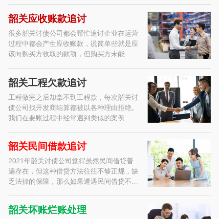
韶关应收账款追讨
很多韶关讨债公司都会帮忙追讨企业在运营
过程中都会产生应收账款，说简单些就是应
该向购买方收取的款项，但购买方未能…
韶关工程欠款追讨
工程做完之后却拿不到工程款，每次韶关讨
债公司找开发商结算都被以各种理由拒绝。
我们在要账过程中经常遇到类似的案例…
韶关民间借款追讨
2021年韶关讨债公司觉得虽然民间借贷普
遍存在，但这种借贷方法往往不够正规，缺
乏法律的保障，那么如果遭遇民间借贷不…
韶关坏账烂账处理