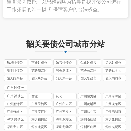
律背景为依托，以思维策略为指导是我讨债公司进行
工作拓展的唯一模式,保障客户的合法权益。
韶关要债公司城市分站
乐昌讨债公
南雄讨债公
始兴讨债公
仁化讨债公
翁源讨债公
司
司
司
司
司
新丰讨债公
韶关浈江区
韶关武江区
韶关曲江区
韶关仁化县
司
讨债公司
讨债公司
讨债公司
讨债公司
韶关始兴县
韶关翁源县
韶关新丰县
韶关乐昌市
韶关南雄市
讨债公司
讨债公司
讨债公司
讨债公司
讨债公司
广东讨债公
司
广州讨债公
增城
从化
广州越秀区
广州海珠区
司
讨债公司
讨债公司
广州荔湾区
广州天河区
广州白云区
广州黄埔区
广州花都区
讨债公司
讨债公司
讨债公司
讨债公司
讨债公司
广州番禺区
广州萝岗区
广州南沙区
广州从化市
广州增城市
讨债公司
讨债公司
讨债公司
讨债公司
讨债公司
深圳要债公
深圳福田区
深圳罗湖区
深圳南山区
深圳盐田区
司
要债公司
要债公司
要债公司
要债公司
深圳宝安区
深圳龙岗区
深圳龙华区
深圳坪山区
深圳光明区