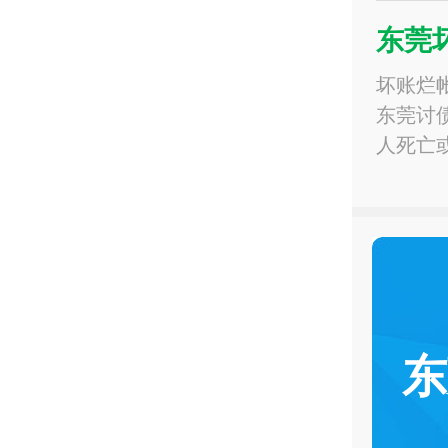
东莞
坏账烂
东莞讨
人死亡
东