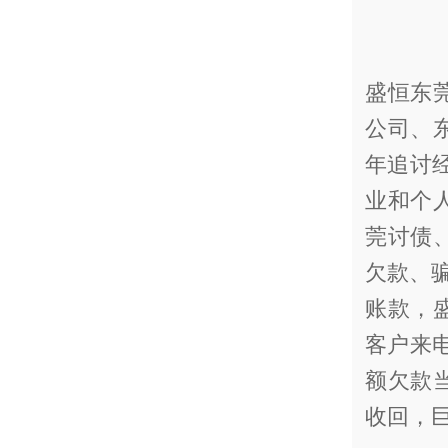
盛恒东
公司、
年追讨
业和个
莞讨债
欠款、骗
账款，
客户来
额欠款
收回，