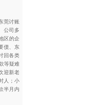
东莞讨账
。公司多
地区的企
要债、东
讨回各类
程款等疑难
欢迎新老
时人；小
款半月内