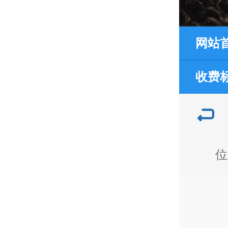
网站
收费
位