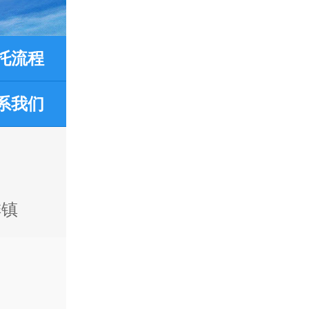
托流程
系我们
排镇