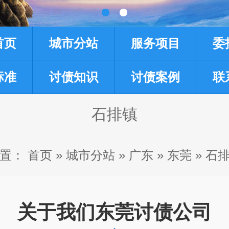
首页
城市分站
服务项目
委
标准
讨债知识
讨债案例
联
石排镇
置：
首页
»
城市分站
»
广东
»
东莞
»
石
关于我们东莞讨债公司